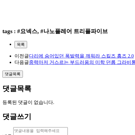
tags : #요넥스, #나노플레어 트리플파이브
목록
이전글
다리에 숨어있던 폭발력을 깨워라 스킬즈 홉즈 2.0
다음글
중력마저 거스르는 부드러움의 미학 던롭 그라비통 RE
댓글목록
댓글목록
등록된 댓글이 없습니다.
댓글쓰기