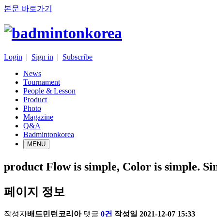
본문 바로가기
Login
|
Sign in
|
Subscribe
News
Tournament
People & Lesson
Product
Photo
Magazine
Q&A
Badmintonkorea
MENU
product
Flow is simple, Color is s
페이지 정보
작성자
배드민턴코리아
댓글
0건
작성일
2021-12-07 15:33