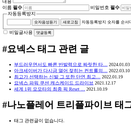
내용
이름
필수
비밀번호
필수
자동등록방지
숫자음성듣기
새로고침
자동등록방지 숫자를 순서
비밀글사용
#요넥스
태그 관련 글
부드러우면서도 빠른 반발력으로 짜릿한 타…
2024.01.03
아크세이버가 다시금 열어 젖히는 컨트롤의…
2022.03.10
최고가 선택하는 신발 그 또한 단연 최고…
2022.01.19
요넥스 파워 쿠션 캐스케이드 드라이브
2021.12.17
세계 1위 모모타의 최종 픽 Reset …
2021.10.19
#나노플레어 트리플파이브
태그
태그 관련글이 없습니다.