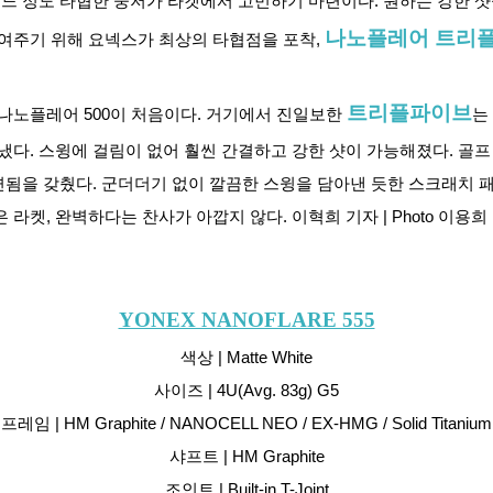
느 정도 타협한 중저가 라켓에서 고민하기 마련이다. 원하는 강한 샷을
나노플레어 트리
여주기 위해 요넥스가 최상의 타협점을 포착, 
트리플파이브
노플레어 500이 처음이다. 거기에서 진일보한 
는
다. 스윙에 걸림이 없어 훨씬 간결하고 강한 샷이 가능해졌다. 골프
됨을 갖췄다. 군더더기 없이 깔끔한 스윙을 담아낸 듯한 스크래치 패턴
켓, 완벽하다는 찬사가 아깝지 않다. 이혁희 기자 | Photo 이용희
YONEX NANOFLARE 555
색상 | Matte White
사이즈 | 4U(Avg. 83g) G5
프레임 | HM Graphite / NANOCELL NEO / EX-HMG / Solid Titanium
샤프트 | HM Graphite
조인트 | Built-in T-Joint