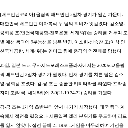
코
리
아
[배드민턴코리아] 올림픽 배드민턴 2일차 경기가 열린 가운데,
대한민국 배드민턴 여자복식 두 팀의 희비가 엇갈렸다. 김소영-
공희용 조(인천국제공항-전북은행. 세계5위)는 승리를 거두며 조
별 예선 통과에 9부능선을 넘은 반면, 이소희-신승찬 조(이상 인
천국제공항, 세계4위)는 덴마크 팀에 충격의 역전패를 당했다.
25일, 일본 도쿄 무사시노포레스트플라자에서는 2020도쿄올림
픽 배드민턴 2일차 경기가 열렸다. 먼저 경기를 치른 팀은 김소
영-공희용 조였다. 김-공 조는 종콜판 키티타라쿨-라윈다 프라종
자이 조(태국, 세계8위)에 2-0(21-19 24-22) 승리를 거뒀다.
김-공 조는 1게임 초반부터 앞서 나가기 시작했다. 태국 팀과 계
속해서 접전을 펼쳤으나 시종일관 앨리 분위기를 주도하며 리드
를 잃지 않았다. 접전 끝에 21-19로 1게임을 마무리하며 기선을