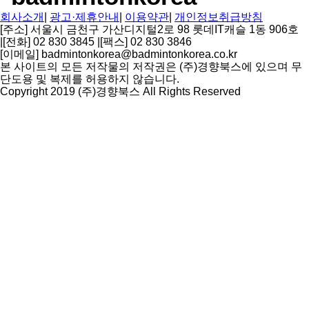
회사소개
|
광고·제휴안내
|
이용약관
|
개인정보취급방침
[주소] 서울시 금천구 가산디지털2로 98 롯데IT캐슬 1동 906호
|
[전화] 02 830 3845
|
[팩스] 02 830 3846
[이메일] badmintonkorea@badmintonkorea.co.kr
본 사이트의 모든 저작물의 저작권은 (주)경향북스에 있으며 무
단도용 및 복제를 허용하지 않습니다.
Copyright 2019 (주)경향북스 All Rights Reserved
상
단
으
로