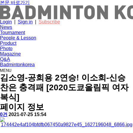
본문 바로가기
Login
|
Sign in
|
Subscribe
News
Tournament
People & Lesson
Product
Photo
Magazine
Q&A
Badmintonkorea
MENU
tournament
김소영-공희용 2연승! 이소희-신승
찬은 충격패 [2020도쿄올림픽 여자
복식]
페이지 정보
작
배
댓
작
0건
2021-07-25 15:54
성
드
글
성
본
자
민
일
문
턴