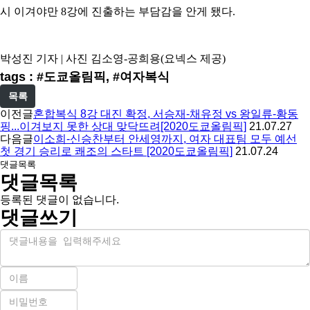
시 이겨야만 8강에 진출하는 부담감을 안게 됐다.
박성진 기자 | 사진 김소영-공희용(요넥스 제공)
tags : #도쿄올림픽, #여자복식
목록
이전글
혼합복식 8강 대진 확정, 서승재-채유정 vs 왕일류-황동
핑...이겨보지 못한 상대 맞닥뜨려[2020도쿄올림픽]
21.07.27
다음글
이소희-신승찬부터 안세영까지, 여자 대표팀 모두 예선
첫 경기 승리로 쾌조의 스타트 [2020도쿄올림픽]
21.07.24
댓글목록
댓글목록
등록된 댓글이 없습니다.
댓글쓰기
내
용
이
름
비
필
밀
수