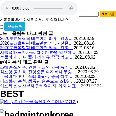
자
번
호
동
필
새로고침
등
수
자동등록방지 숫자를 순서대로 입력하세요.
록
비
방
밀
#도쿄올림픽
태그 관련 글
지
글
2020도쿄올림픽 배드민턴 리뷰 - 전종…
2021.08.19
사
2020도쿄올림픽 배드민턴 리뷰 - 전종…
2021.08.18
용
2020도쿄올림픽 배드민턴 리뷰 - 전종…
2021.08.16
셔틀콕 태극전사들, 따뜻한 환영 받으며 …
2021.08.03
눈물바다, 인니 폴리-라하유 중국 꺾고 …
2021.08.02
#여자복식
태그 관련 글
조혜린-오연주, 인천대 집안 싸움 승리 …
2024.07.02
김소영-공희용, 전영오픈 여자복식 우승,…
2023.03.20
눈물바다, 인니 폴리-라하유 중국 꺾고 …
2021.08.02
이소희-신승찬, 최종전 완승으로 조1위 …
2021.07.27
이소희-신승찬부터 안세영까지, 여자 대표…
2021.07.24
BEST