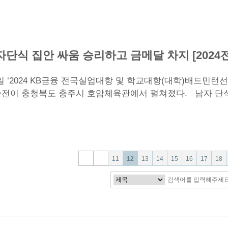
자단식 집안 싸움 승리하고 금메달 차지 [2024
일 ‘2024 KB금융 전국실업대항 및 학교대항(대학)배드민턴
승전이 충청북도 충주시 호암체육관에서 펼쳐졌다. 남자 단
페
페
페
페
페
페
페
다음
맨끝
11
12
13
14
15
16
17
18
이
이
이
이
이
이
이
검
검
색
색
지
지
지
지
지
지
지
대
어
필
상
수