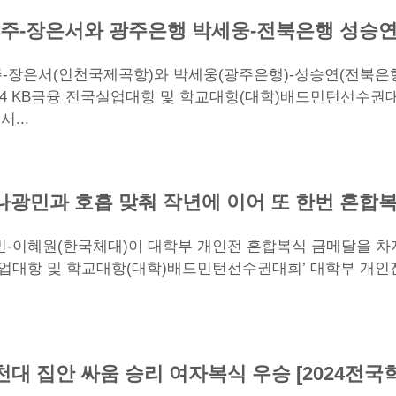
주-장은서와 광주은행 박세웅-전북은행 성승연,
주-장은서(인천국제곡항)와 박세웅(광주은행)-성승연(전북은
2024 KB금융 전국실업대항 및 학교대항(대학)배드민턴선수권대
...
나광민과 호흡 맞춰 작년에 이어 또 한번 혼합
-이혜원(한국체대)이 대학부 개인전 혼합복식 금메달을 차지
전국실업대항 및 학교대항(대학)배드민턴선수권대회’ 대학부 개인
천대 집안 싸움 승리 여자복식 우승 [2024전