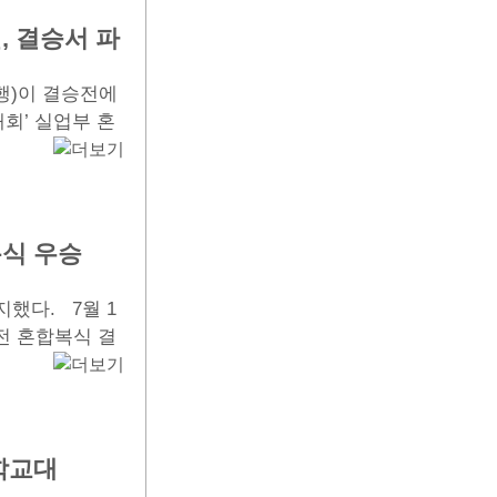
 결승서 파
행)이 결승전에
회’ 실업부 혼
복식 우승
했다. 7월 1
전 혼합복식 결
국학교대