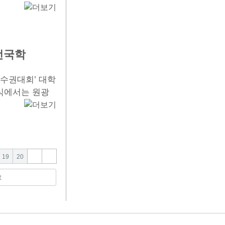
전국학
선수권대회’ 대학
식에서는 원광
열
페
페
페
19
20
린
이
이
이
지
지
지