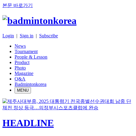
본문 바로가기
Login
|
Sign in
|
Subscribe
News
Tournament
People & Lesson
Product
Photo
Magazine
Q&A
Badmintonkorea
MENU
HEADLINE