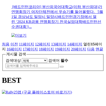
[배드민턴코리아] 부산외국어대학교(이하 부산외대)가
연맹회장기 여자단체전에서 우승기를 들어올렸다. 5월
1일 경상남도 밀양시 밀양시배드민턴경기장에서 열
린 ‘2024 KB금융 연맹회장기 전국실업대학배드민턴선
수권대회’(...
처음
이전
11
페이지
12
페이지
13
페이지
14
페이지
열린
15
페이
지
16
페이지
17
페이지
18
페이지
19
페이지
20
페이지
다음
맨끝
게시물 검색
검색대상
검색어
필수
BEST