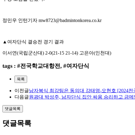
정민우 인턴기자
mw8723@badmintonkorea.co.kr
▲
여자단식 결승전 경기 결과
이서연
(
국립군산대
) 2-0(21-15 21-14)
고은아
(
인천대
)
tags : #전국학교대항전, #여자단식
목록
이전글
남자복식 최강팀은 동의대 강태영-오현호 [2024
다음글
원광대 박성주, 남자단식 집안 싸움 승리하고 금메달
댓글목록
댓글목록