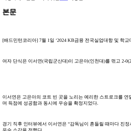
본문
[
배드민턴코리아
] 7
월
1
일
‘2024 KB
금융 전국실업대항 및 학교
여자 단식은 이서연
(
국립군산대
)
이 고은아
(
인천대
)
를 꺾고
2-0(
이서연은 고은아의 코트 빈 곳을 노리는 예리한 스트로크를 연
며 득점에 성공함과 동시에 우승을 확정지었다
.
경기 직후 인터뷰에서 이서연은
“
감독님이 흔들릴 때마다 진정시
우승 소감을 전했다
.