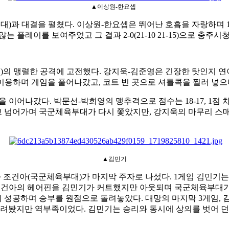
▲이상원-한요셉
부대
)
과 대결을 펼쳤다
.
이상원
-
한요셉은 뛰어난 호흡을 자랑하며
 않는 플레이를 보여주었고 그 결과
2-0(21-10 21-15)
으로 충주시청
대
)
의 맹렬한 공격에 고전했다
.
강지욱
-
김준영은 긴장한 탓인지 연
 이용하며 게임을 풀어나갔고
,
코트 빈 곳으로 셔틀콕을 찔러 넣
권을 이어나갔다
.
박문선
-
박희영의 맹추격으로 점수는
18-17, 1
점 
고 넘어가며 국군체육부대가 다시 쫓았지만
,
강지욱의 마무리 스
▲김민기
 조건아
(
국군체육부대
)
가 마지막 주자로 나섰다
. 1
게임 김민기는
조건아의 헤어핀을 김민기가 커트했지만 아웃되며 국군체육부대
데 성공하며 승부를 원점으로 돌려놓았다
.
대망의 마지막
3
게임
,
 날려봤지만 역부족이었다
.
김민기는 승리와 동시에 상의를 벗어 