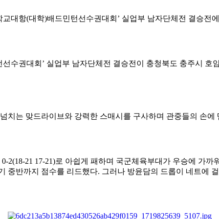
학교대항
(
대학
)
배드민턴선수권대회
’
실업부 남자단체전 결승전에
턴선수권대회
’
실업부 남자단체전 결승전이 충청북도 충주시 호
감 넘치는 맞드라이브와 강력한 스매시를 구사하며 관중들의 손에
서
0-2(18-21 17-21)
로 아쉽게 패하며 국군체육부대가 우승에 가까
기 중반까지 점수를 리드했다
.
그러나 방윤담의 드롭이 네트에 