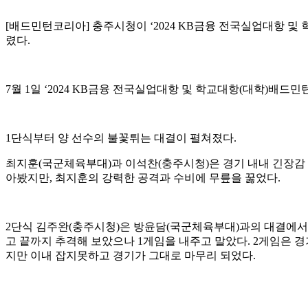
[
배드민턴코리아
]
충주시청이
‘2024 KB
금융 전국실업대항 및 
렸다
.
7
월
1
일
‘2024 KB
금융 전국실업대항 및 학교대항
(
대학
)
배드민
1
단식부터 양 선수의 불꽃튀는 대결이 펼쳐졌다
.
최지훈
(
국군체육부대
)
과 이석찬
(
충주시청
)
은 경기 내내 긴장
아봤지만
,
최지훈의 강력한 공격과 수비에 무릎을 꿇었다
.
2
단식 김주완
(
충주시청
)
은 방윤담
(
국군체육부대
)
과의 대결에
고 끝까지 추격해 보았으나
1
게임을 내주고 말았다
. 2
게임은 경
지만 이내 잡지못하고 경기가 그대로 마무리 되었다
.