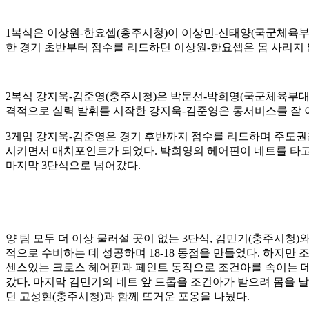
1
복식은 이상원
-
한요셉
(
충주시청
)
이 이상민
-
신태양
(
국군체육
한 경기 초반부터 점수를 리드하던 이상원
-
한요셉은 몸 사리지
2
복식 강지욱
-
김준영
(
충주시청
)
은 박문선
-
박희영
(
국군체육부
격적으로 실력 발휘를 시작한 강지욱
-
김준영은 롱서비스를 잘
3
게임 강지욱
-
김준영은 경기 후반까지 점수를 리드하며 주도
시키면서 매치포인트가 되었다
.
박희영의 헤어핀이 네트를 타
마지막
3
단식으로 넘어갔다
.
양 팀 모두 더 이상 물러설 곳이 없는
3
단식
,
김민기
(
충주시청
)
와
적으로 수비하는 데 성공하며
18-18
동점을 만들었다
.
하지만 
센스있는 크로스 헤어핀과 페인트 동작으로 조건아를 속이는 
갔다
.
마지막 김민기의 네트 앞 드롭을 조건아가 받으려 몸을
던 고성현
(
충주시청
)
과 함께 뜨거운 포옹을 나눴다
.