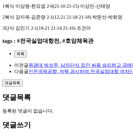
1
복식 이상원
-
한요셉
2-0(21-10 21-15)
이상민
-
신태양
2
복식 강지욱
-
김준영
2-1(12-21 21-18 21-18)
박문선
-
박희영
3
단식 김민기
2-1(19-21 21-14 21-16)
조건아
tags : #전국실업대항전, #호암체육관
목록
이전글
원광대 박성주, 남자단식 집안 싸움 승리하고 금메달
다음글
인천국제공항, 저력 과시하며 전국실업대항 여자단체
댓글목록
댓글목록
등록된 댓글이 없습니다.
댓글쓰기