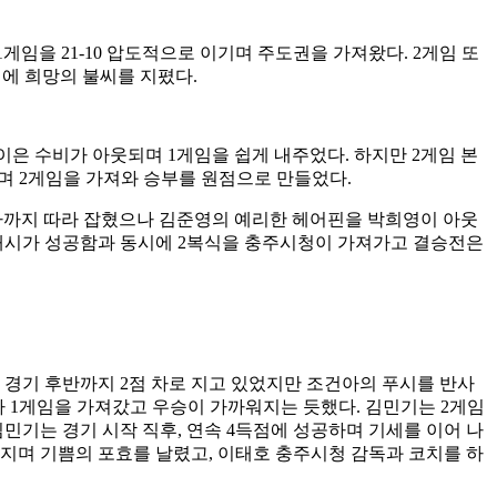
1
게임을
21-10
압도적으로 이기며 주도권을 가져왔다
. 2
게임 또
에 희망의 불씨를 지폈다
.
이은 수비가 아웃되며
1
게임을 쉽게 내주었다
.
하지만
2
게임 본
으며
2
게임을 가져와 승부를 원점으로 만들었다
.
차까지 따라 잡혔으나 김준영의 예리한 헤어핀을 박희영이 아웃
매시가 성공함과 동시에
2
복식을 충주시청이 가져가고 결승전은
 경기 후반까지
2
점 차로 지고 있었지만 조건아의 푸시를 반사
가
1
게임을 가져갔고 우승이 가까워지는 듯했다
.
김민기는
2
게임
김민기는 경기 시작 직후
,
연속
4
득점에 성공하며 기세를 이어 나
던지며 기쁨의 포효를 날렸고
,
이태호 충주시청 감독과 코치를 하