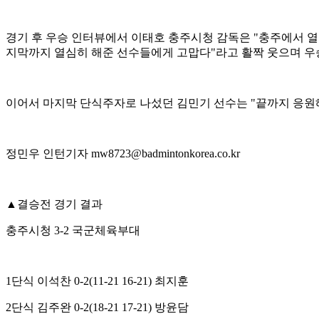
경기 후 우승 인터뷰에서 이태호 충주시청 감독은
"
충주에서 열
지막까지 열심히 해준 선수들에게 고맙다
"
라고 활짝 웃으며 우
이어서 마지막 단식주자로 나섰던 김민기 선수는
"
끝까지 응원
정민우 인턴기자
mw8723@badmintonkorea.co.kr
▲
결승전 경기 결과
충주시청
3-2
국군체육부대
1
단식 이석찬
0-2(11-21 16-21)
최지훈
2
단식 김주완
0-2(18-21 17-21)
방윤담