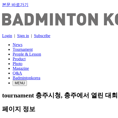
본문 바로가기
Login
|
Sign in
|
Subscribe
News
Tournament
People & Lesson
Product
Photo
Magazine
Q&A
Badmintonkorea
MENU
tournament
충주시청, 충주에서 열린 대회
페이지 정보