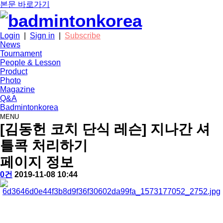
본문 바로가기
Login
|
Sign in
|
Subscribe
News
Tournament
People & Lesson
Product
Photo
Magazine
Q&A
Badmintonkorea
MENU
people
[김동헌 코치 단식 레슨] 지나간 셔
틀콕 처리하기
페이지 정보
작
배
댓
작
0건
2019-11-08 10:44
성
드
글
성
본
자
민
일
문
턴
코
리