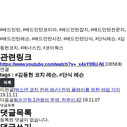
#배드민턴, #배드민턴코리아, #배드민턴잡지, #배드민턴전문지,
#배드민턴레슨, #배드민턴사진, #배드민턴단식, #단식레슨, #김
동헌코치, #에너스킨, #코이웍스
관련링크
https://www.youtube.com/watch?v=_x4xY09U-NI
10656회
연결
tags : #김동헌 코치 레슨, #단식 레슨
목록
이전글
[박소연 코치 전위 레슨] 전위 플레이를 위한 여덟 가지
19.11.11
다음글
화순군청 2관왕의 주역, 전주이 #2
19.11.07
댓글목록
댓글목록
등록된 댓글이 없습니다.