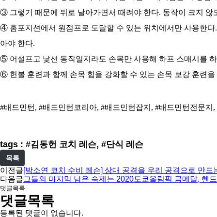
③ 그렇기 때문에 뒤로 날아가면서 때려야 한다. 동작이 크지 않
④ 홈포지션에서 원점프로 도달할 수 있는 위치에서만 사용한다.
아야 한다.
⑤ 어설프고 낯선 동작일지라도 손목만 사용해 하프 스매시를 하
⑥ 헌볼 훈련과 함께 손목 힘을 강화할 수 있는 손목 보강 훈련을 
#배드민턴, #배드민턴코리아, #배드민턴잡지, #배드민턴전문지, 
tags : #김동헌 코치 레슨, #단식 레슨
목록
이전글
[박소연 코치 수비 레슨] 상대 공격을 우리 공격으로 만드
다음글
그들의 마지막 남은 숙제는 2020도쿄올림픽 금메달, 헨드
댓글목록
댓글목록
등록된 댓글이 없습니다.