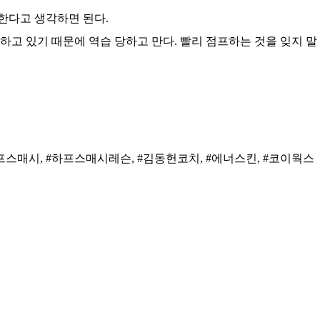
한다고 생각하면 된다.
고 있기 때문에 역습 당하고 만다. 빨리 점프하는 것을 잊지 말
프스매시, #하프스매시레슨, #김동헌코치, #에너스킨, #코이웍스