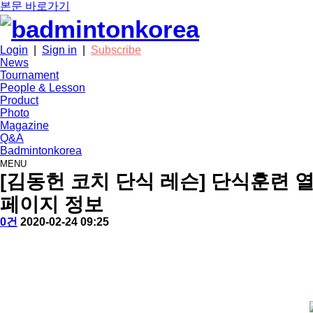
본문 바로가기
Login
|
Sign in
|
Subscribe
News
Tournament
People & Lesson
Product
Photo
Magazine
Q&A
Badmintonkorea
MENU
people
[김동헌 코치 단식 레슨] 단식훈련 
페이지 정보
작
배
댓
작
0건
2020-02-24 09:25
성
드
글
성
본
자
민
일
문
턴
코
리
아