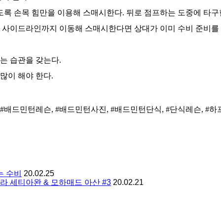
도록 손목 힘만을 이용해 스매시한다. 뒤로 점프하는 도중에 타구
 사이드라인까지 이동해 스매시한다면 상대가 이미 수비 준비를 하
는 습관을 갖는다.
많이 해야 한다.
#배드민턴레슨, #배드민턴사진, #배드민턴단식, #단식레슨, #하
는 수비
20.02.25
라 세티아완 & 모하매드 아산 #3
20.02.21