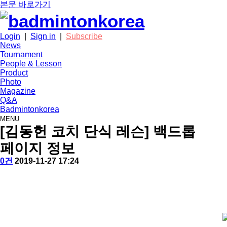
본문 바로가기
Login
|
Sign in
|
Subscribe
News
Tournament
People & Lesson
Product
Photo
Magazine
Q&A
Badmintonkorea
MENU
people
[김동헌 코치 단식 레슨] 백드롭
페이지 정보
작
배
댓
작
0건
2019-11-27 17:24
성
드
글
성
본
자
민
일
문
턴
코
리
아