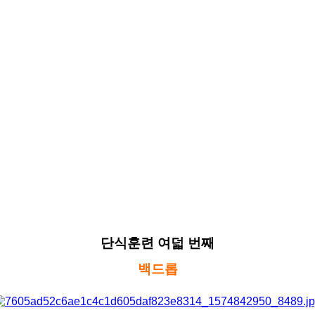
단식훈련 여덟 번째
백드롭