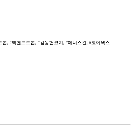
롭, #백핸드드롭, #김동헌코치, #에너스킨, #코이웍스