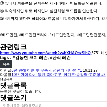
③ 앞에서 셔틀콕을 던져주면 제자리에서 백드롭을 연습한다.
④ 익숙해지면 뒤로 빠지면서 실전처럼 백드롭을 연습한다.
⑤ 4번까지 됐다면 클리어와 드롭을 번갈아가면서 타구한다. 같은
#배드민턴, #배드민턴코리아, #배드민턴잡지, #배드민턴전문지, 
관련링크
https://www.youtube.com/watch?v=hXHAOczSihQ
6751회
tags : #김동헌 코치 레슨, #단식 레슨
목록
이전글
6년 만에 이룬 첫 우승 삼성전기 김나영 #1
19.11.27
다음글
10년 만에 다시 뭉친 죽마고우, 한기훈·송창엽·고준형 #3
댓글목록
댓글목록
등록된 댓글이 없습니다.
댓글쓰기
내