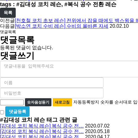
tags : #김대성 코치 레슨, #복식 공수 전환 레슨
목록
이전글
[천호철 코치 초보 레슨] 전위에서 잡을 때에도 백스윙을 
다음글
[박소연 코치 수비 레슨] 수비의 올바른 자세
20.02.10
댓글목록
댓글목록
등록된 댓글이 없습니다.
댓글쓰기
내
용
이
름
비
필
밀
수
자
번
자동등록방지 숫자를 순서대로 입
숫자음성듣기
새로고침
호
동
비
필
등
밀
수
#김대성 코치 레슨
태그 관련 글
글
록
[김대성 코치 복식 레슨] 복식 공수 전…
2020.07.02
사
방
[김대성 코치 복식 레슨] 복식 공수 전…
2020.05.18
용
[김대성 코치 복식 레슨] 복식 공수 전…
2020.04.17