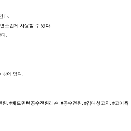
긴다.
연스럽게 사용할 수 있다.
다.
 밖에 없다.
환, #배드민턴공수전환레슨, #공수전환, #김대성코치, #코이웍