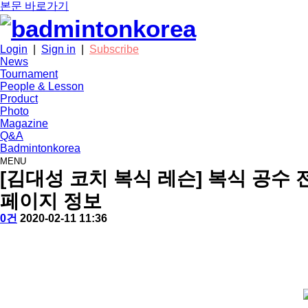
본문 바로가기
Login
|
Sign in
|
Subscribe
News
Tournament
People & Lesson
Product
Photo
Magazine
Q&A
Badmintonkorea
MENU
people
[김대성 코치 복식 레슨] 복식 공수 
페이지 정보
작
배
댓
작
0건
2020-02-11 11:36
성
드
글
성
본
자
민
일
문
턴
코
리
아