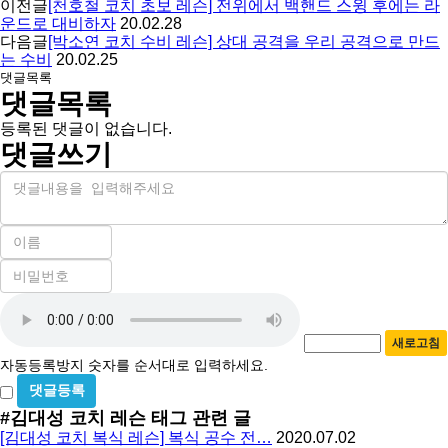
이전글
[천호철 코치 초보 레슨] 전위에서 백핸드 스윙 후에는 라
운드로 대비하자
20.02.28
다음글
[박소연 코치 수비 레슨] 상대 공격을 우리 공격으로 만드
는 수비
20.02.25
댓글목록
댓글목록
등록된 댓글이 없습니다.
댓글쓰기
내
용
이
름
비
필
밀
수
자
번
호
동
필
새로고침
등
수
자동등록방지 숫자를 순서대로 입력하세요.
록
비
방
밀
#김대성 코치 레슨
태그 관련 글
지
글
[김대성 코치 복식 레슨] 복식 공수 전…
2020.07.02
사