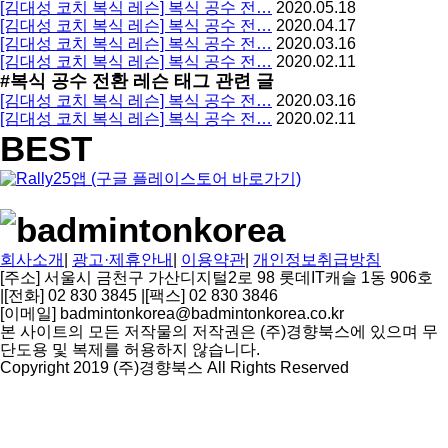
[김대성 코치 복식 레슨] 복식 공수 전…
2020.05.18
용
[김대성 코치 복식 레슨] 복식 공수 전…
2020.04.17
[김대성 코치 복식 레슨] 복식 공수 전…
2020.03.16
[김대성 코치 복식 레슨] 복식 공수 전…
2020.02.11
#복식 공수 전환 레슨
태그 관련 글
[김대성 코치 복식 레슨] 복식 공수 전…
2020.03.16
[김대성 코치 복식 레슨] 복식 공수 전…
2020.02.11
BEST
회사소개
|
광고·제휴안내
|
이용약관
|
개인정보취급방침
[주소] 서울시 금천구 가산디지털2로 98 롯데IT캐슬 1동 906호
|
[전화] 02 830 3845
|
[팩스] 02 830 3846
[이메일] badmintonkorea@badmintonkorea.co.kr
본 사이트의 모든 저작물의 저작권은 (주)경향북스에 있으며 무
단도용 및 복제를 허용하지 않습니다.
Copyright 2019 (주)경향북스 All Rights Reserved
상
단
으