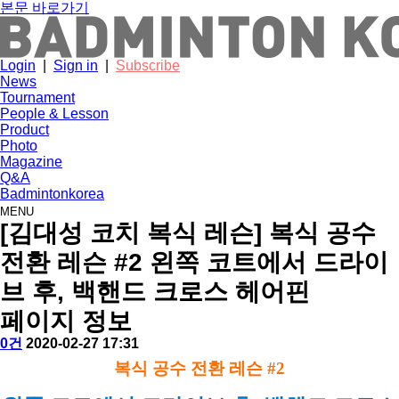
본문 바로가기
Login
|
Sign in
|
Subscribe
News
Tournament
People & Lesson
Product
Photo
Magazine
Q&A
Badmintonkorea
MENU
people
[김대성 코치 복식 레슨] 복식 공수
전환 레슨 #2 왼쪽 코트에서 드라이
브 후, 백핸드 크로스 헤어핀
페이지 정보
작
배
댓
작
0건
2020-02-27 17:31
성
드
글
성
본
복식 공수 전환 레슨 #2
자
민
일
문
턴