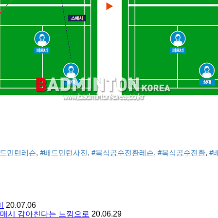
배드민턴레슨
, 
#배드민턴사진
, 
#복식공수전환레슨
, 
#복식공수전환
, 
#
비
20.07.06
 스매시 감아친다는 느낌으로
20.06.29