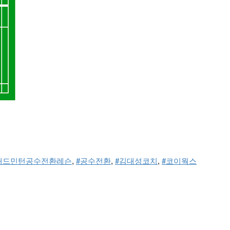
배드민턴공수전환레슨
, 
#공수전환
, 
#김대성코치
, 
#코이웍스