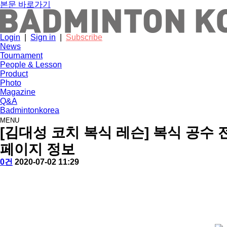
본문 바로가기
Login
|
Sign in
|
Subscribe
News
Tournament
People & Lesson
Product
Photo
Magazine
Q&A
Badmintonkorea
MENU
people
[김대성 코치 복식 레슨] 복식 공수 
페이지 정보
작
배
댓
작
0건
2020-07-02 11:29
성
드
글
성
본
자
민
일
문
턴
코
리
아