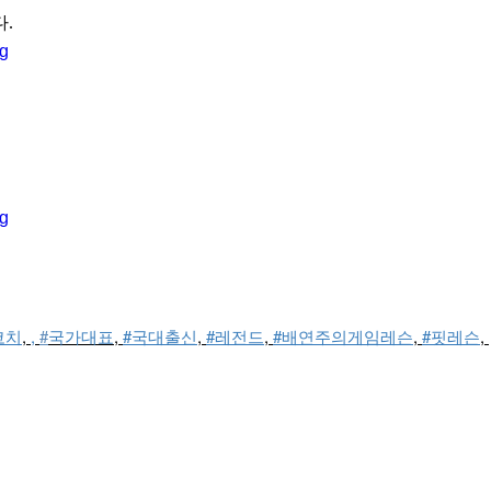
.
코치
, 
, 
#
국가대표
, 
#국대출신
, 
#레전드
, 
#배연주의게임레슨
, 
#핏레슨
, 