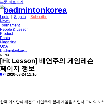
본문 바로가기
Login
|
Sign in
|
Subscribe
News
Tournament
People & Lesson
Product
Photo
Magazine
Q&A
Badmintonkorea
MENU
people
[Fit Lesson] 배연주의 게임레슨
페이지 정보
작
배
댓
작
0건
2020-08-24 11:16
성
드
글
성
본
자
민
일
문
턴
코
리
아
한국 여자단식 레전드 배연주와 함께 게임을 하면서 그녀의 노하