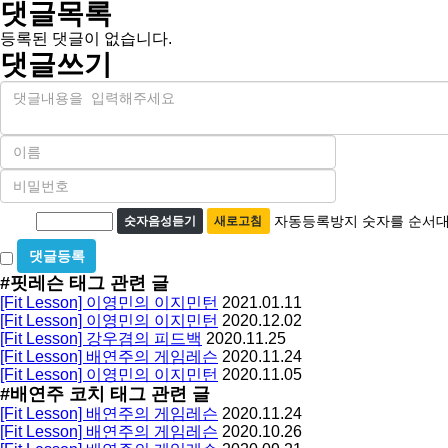
댓글목록
등록된 댓글이 없습니다.
댓글쓰기
내
용
이
름
비
필
밀
수
자
번
자동등록방지 숫자를 순서대
숫자음성듣기
새로고침
호
동
필
비
등
수
밀
#핏레슨
태그 관련 글
록
글
[Fit Lesson] 이영민의 이지민턴
2021.01.11
방
사
[Fit Lesson] 이영민의 이지민턴
2020.12.02
용
지
[Fit Lesson] 강우겸의 피드백
2020.11.25
[Fit Lesson] 배연주의 게임레슨
2020.11.24
[Fit Lesson] 이영민의 이지민턴
2020.11.05
#배연주 코치
태그 관련 글
[Fit Lesson] 배연주의 게임레슨
2020.11.24
[Fit Lesson] 배연주의 게임레슨
2020.10.26