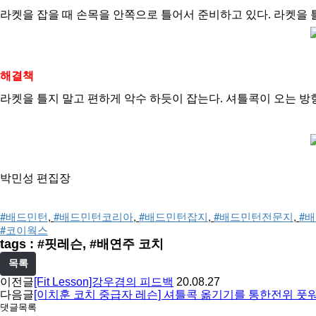
라켓을 잡을 때 손목을 안쪽으로 틀어서 준비하고 있다.
라켓을 
해결책
라켓을 틀지 말고 편하게 악수 하듯이 잡는다.
셔틀콕이 오는 방
박민성 편집장
#배드민턴
, 
#배드민턴코리아
, 
#배드민턴잡지
, 
#배드민턴전문지
, 
#
#코이웍스
tags : #핏레슨, #배연주 코치
목록
이전글
[Fit Lesson]강우겸의 피드백
20.08.27
다음글
[이치훈 코치 중급자 레슨] 셔틀콕 옮기기를 통한전위 풋
댓글목록