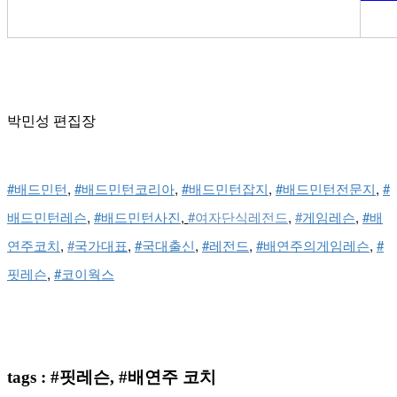
박민성 편집장
#배드민턴
, 
#배드민턴코리아
, 
#배드민턴잡지
, 
#배드민턴전문지
, 
#
배드민턴레슨
, 
#배드민턴사진
,
#
여자단식레전드
, 
#
게임레슨
, 
#배
연주코치
,
#
국가대표
, 
#국대출신
, 
#레전드
, 
#배연주의게임레슨
, 
#
핏레슨
, 
#코이웍스
tags : #핏레슨, #배연주 코치