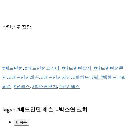
박민성 편집장
#배드민턴
, 
#배드민턴코리아
, 
#배드민턴잡지
, 
#배드민턴전문
지
, 
#배드민턴레슨
, 
#배드민턴사진
, 
#백핸드그립
, 
#백핸드그립
레슨
, 
#요넥스
, 
#박소연코치
, 
#코이웍스
tags : #배드민턴 레슨, #박소연 코치
목록