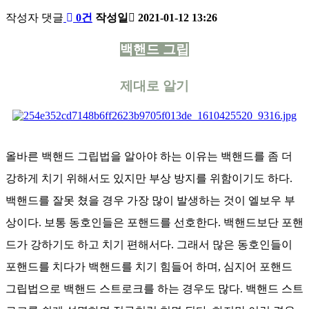
배
작성자
댓글
0건
작성일
2021-01-12 13:26
드
본
민
백핸드 그립
턴
문
코
제대로 알기
리
아
올바른 백핸드 그립법을 알아야 하는 이유는 백핸드를 좀 더
강하게 치기 위해서도 있지만 부상 방지를 위함이기도 하다.
백핸드를 잘못 쳤을 경우 가장 많이 발생하는 것이 엘보우 부
상이다. 보통 동호인들은 포핸드를 선호한다. 백핸드보단 포핸
드가 강하기도 하고 치기 편해서다. 그래서 많은 동호인들이
포핸드를 치다가 백핸드를 치기 힘들어 하며, 심지어 포핸드
그립법으로 백핸드 스트로크를 하는 경우도 많다. 백핸드 스트