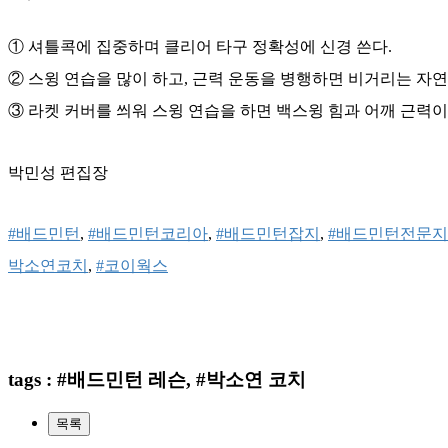
① 셔틀콕에 집중하며 클리어 타구 정확성에 신경 쓴다.
② 스윙 연습을 많이 하고, 근력 운동을 병행하면 비거리는 자
③ 라켓 커버를 씌워 스윙 연습을 하면 백스윙 힘과 어깨 근력이
박민성 편집장
#배드민턴
, 
#배드민턴코리아
, 
#배드민턴잡지
, 
#배드민턴전문지
박소연코치
, 
#코이웍스
tags : #배드민턴 레슨, #박소연 코치
목록