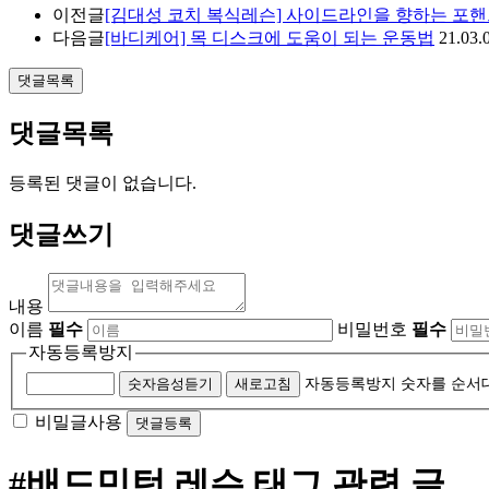
이전글
[김대성 코치 복식레슨] 사이드라인을 향하는 포
다음글
[바디케어] 목 디스크에 도움이 되는 운동법
21.03.
댓글목록
댓글목록
등록된 댓글이 없습니다.
댓글쓰기
내용
이름
필수
비밀번호
필수
자동등록방지
숫자음성듣기
새로고침
자동등록방지 숫자를 순서
비밀글사용
#배드민턴 레슨
태그 관련 글