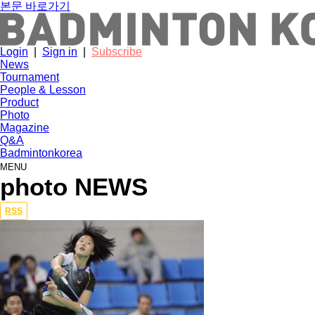
본문 바로가기
Login
|
Sign in
|
Subscribe
News
Tournament
People & Lesson
Product
Photo
Magazine
Q&A
Badmintonkorea
MENU
photo NEWS
Total
RSS
7,947
건
871
페
이
지