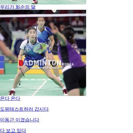
우리가 화순의 딸
온다 온다
도핑테스트하러 갑시다
이동근 이겼습니다
다 보고 있다