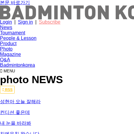
본문 바로가기
Login
|
Sign in
|
Subscribe
News
Tournament
People & Lesson
Product
Photo
Magazine
Q&A
Badmintonkorea
MENU
photo NEWS
Total
RSS
7,947
건
성현아 오늘 잘해라
876
페
컨디션 좋은데
이
지
내 눈을 바라봐
치엔유친 왔습니다