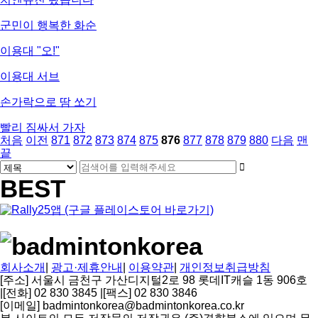
군민이 행복한 화순
이용대 "오!"
이용대 서브
손가락으로 땀 쏘기
빨리 짐싸서 가자
페
페
페
페
페
열
페
페
페
페
페
처음
이전
871
872
873
874
875
876
877
878
879
880
다음
맨
이
이
이
이
이
린
이
이
이
이
이
끝
게
검
지
검
지
지
지
지
지
지
지
지
지
색
색
BEST
시
대
어
물
필
상
수
검
색
회사소개
|
광고·제휴안내
|
이용약관
|
개인정보취급방침
[주소] 서울시 금천구 가산디지털2로 98 롯데IT캐슬 1동 906호
|
[전화] 02 830 3845
|
[팩스] 02 830 3846
[이메일] badmintonkorea@badmintonkorea.co.kr