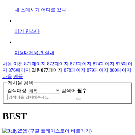
내 스매시가 어디로 갔나
이거 찬스다
이용대체육관 실내
처음
이전
871
페이지
872
페이지
873
페이지
874
페이지
875
페이
지
876
페이지
열린
877
페이지
878
페이지
879
페이지
880
페이지
다음
맨끝
게시물 검색
검색대상
검색어
필수
BEST