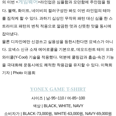
게임웨어
의 이번 <
>라인업은 심플함과 모던함에 주안점을 뒀
다. 블랙, 화이트, 네이비의 컬러구성만 봐도 이번 라인업의 테마
를 짐작케 할 수 있다. 과하기 십상인 무작위 패턴 대신 심플 한 스
트라이프 패턴의 변칙 적용으로 깔끔한 멋과 산뜻한 맛을 동시에 
잡아냈다.
물론 디자인에만 신경쓰고 실용성을 등한시한다면 요넥스가 아니
다. 요넥스 신규 소재 에어로쿨을 기본으로, 데오드란트 테이 프와 
와이쿨(Y-Cool) 기술을 적용했다. 덕분에 쿨링감과 흡습-속건 기능
을 극대화해 운동시에도 쾌적한 착용감을 유지할 수 있다. 이혁희 
기자 | Photo 이용희
YONEX GAME T-SHIRT
사이즈 | 남-95~110 / 여-85~100
색상 | BLACK, WHITE, NAVY
소비자가 | BLACK-73,000원, WHITE-63,000원, NAVY-69,000원