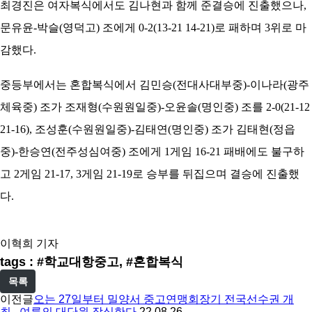
최경진은 여자복식에서도 김나현과 함께 준결승에 진출했으나,
문유윤-박슬(영덕고) 조에게 0-2(13-21 14-21)로 패하며 3위로 마
감했다.
중등부에서는 혼합복식에서 김민승(전대사대부중)-이나라(광주
체육중) 조가 조재형(수원원일중)-오윤솔(명인중)
조를 2-0(21-12
21-16), 조성훈(수원원일중)-김태연(명인중) 조가 김태현(정읍
중)-한승연(전주성심여중) 조에게 1게임 16-21 패배에도 불구하
고 2게임 21-17, 3게임 21-19로 승부를 뒤집으며 결승에 진출했
다.
이혁희 기자
tags : #학교대항중고, #혼합복식
목록
이전글
오는 27일부터 밀양서 중고연맹회장기 전국선수권 개
최...여름의 대단원 장식한다
22.08.26