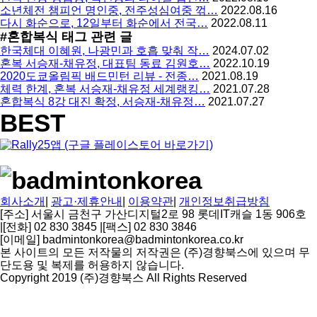
용
소년체전 챔피언 명인중, 전주성심여중 꺾…
2022.08.16
다시 화순으로, 12일부터 화순에서 전국…
2022.08.11
#혼합복식
태그 관련 글
한국체대 이혜원, 나광민과 호흡 맞춰 작…
2024.07.02
혼복 서승재-채유정, 대표팀 동료 김원호…
2022.10.19
2020도쿄올림픽 배드민턴 리뷰 - 전종…
2021.08.19
체력 한계, 혼복 서승재-채유정 세계랭킹…
2021.07.28
혼합복식 8강 대진 확정, 서승재-채유정…
2021.07.27
BEST
회사소개
|
광고·제휴안내
|
이용약관
|
개인정보취급방침
[주소] 서울시 금천구 가산디지털2로 98 롯데IT캐슬 1동 906호
|
[전화] 02 830 3845
|
[팩스] 02 830 3846
[이메일] badmintonkorea@badmintonkorea.co.kr
본 사이트의 모든 저작물의 저작권은 (주)경향북스에 있으며 무
단도용 및 복제를 허용하지 않습니다.
Copyright 2019 (주)경향북스 All Rights Reserved
상
단