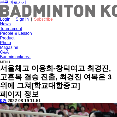
본문 바로가기
Login
|
Sign in
|
Subscribe
News
Tournament
People & Lesson
Product
Photo
Magazine
Q&A
Badmintonkorea
MENU
tournament
서울체고 이용희-창덕여고 최경진,
고혼복 결승 진출, 최경진 여복은 3
위에 그쳐[학교대항중고]
페이지 정보
작
배
댓
작
0건
2022-08-19 11:51
성
드
글
성
본
자
민
일
문
턴