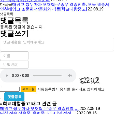
다음글
매원고 쌍두마차 오재혁-문종우 결승진출, 오늘 결승서
인천해양고 조문희-장준희와 격돌[학교대항중고]
22.08.19
댓글목록
댓글목록
등록된 댓글이 없습니다.
댓글쓰기
내
용
이
름
비
필
밀
수
자
번
호
동
필
등
수
록
자동등록방지 숫자를 순서대로 입력하세요.
새로고침
방
비
밀
지
#학교대항중고
태그 관련 글
글
매원고 쌍두마차 오재혁-문종우 결승진출,…
2022.08.19
사
단식 전승 정읍중, 옥련중과 파이널 접전…
2022.08.16