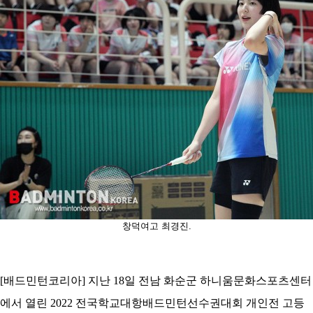
코
리
아
창덕여고 최경진.
[배드민턴코리아] 지난 18일 전남 화순군 하니움문화스포츠센터
에서 열린 2022 전국학교대항배드민턴선수권대회 개인전 고등