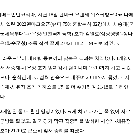
코
리
아
[배드민턴코리아] 지난 18일 덴마크 오덴세 위스케방크아레나에
서 열린 2022덴마크오픈(슈퍼 750) 혼합복식 32강에서 서승재(국
군체육부대)-채유정(인천국제공항) 조가 김원호(삼성생명)-정나
은(화순군청) 조를 접전 끝에 2-0(21-18 21-19)으로 꺾었다.
1라운드부터 대표팀 동료끼리 맞붙은 결과는 치열했다. 1게임에
서 서승재-채유정 조가 일찌감치 달아나며 19-10까지 치고 나갔
으나, 순식간에 5, 3점씩 연속으로 내주며 20-18까지 쫓겼다. 서
승재-채유정 조가 가까스로 1점을 더 추가하며 21-18로 승리했
다.
2게임은 좀 더 혼전 양상이었다. 크게 치고 나가는 쪽 없이 서로
공방을 펼쳤고, 결국 경기 막판 집중력을 발휘한 서승재-채유정
조가 21-19로 근소히 앞서 승리를 따냈다.