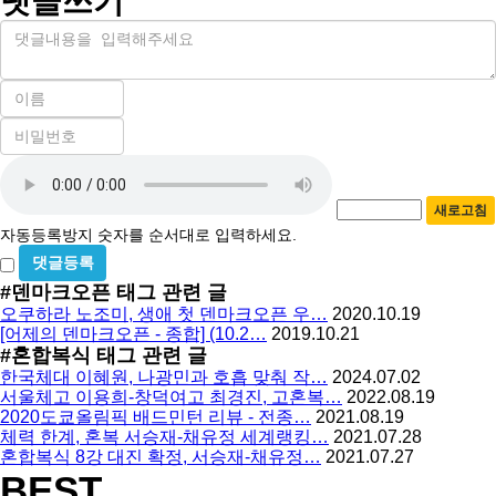
댓글쓰기
내
용
이
름
비
필
밀
수
자
번
호
동
필
새로고침
등
수
자동등록방지 숫자를 순서대로 입력하세요.
록
비
방
밀
#덴마크오픈
태그 관련 글
지
글
오쿠하라 노조미, 생애 첫 덴마크오픈 우…
2020.10.19
사
[어제의 덴마크오픈 - 종합] (10.2…
2019.10.21
용
#혼합복식
태그 관련 글
한국체대 이혜원, 나광민과 호흡 맞춰 작…
2024.07.02
서울체고 이용희-창덕여고 최경진, 고혼복…
2022.08.19
2020도쿄올림픽 배드민턴 리뷰 - 전종…
2021.08.19
체력 한계, 혼복 서승재-채유정 세계랭킹…
2021.07.28
혼합복식 8강 대진 확정, 서승재-채유정…
2021.07.27
BEST