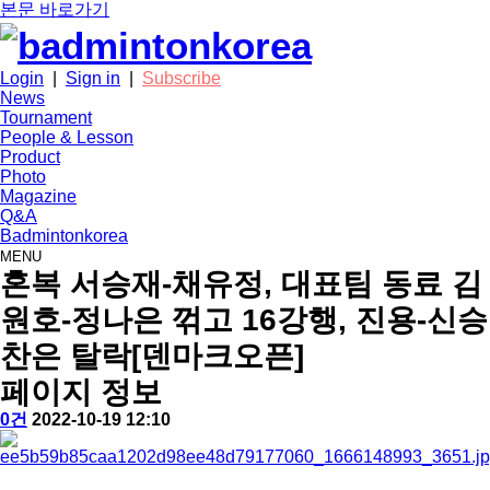
본문 바로가기
Login
|
Sign in
|
Subscribe
News
Tournament
People & Lesson
Product
Photo
Magazine
Q&A
Badmintonkorea
MENU
tournament
혼복 서승재-채유정, 대표팀 동료 김
원호-정나은 꺾고 16강행, 진용-신승
찬은 탈락[덴마크오픈]
페이지 정보
작
배
댓
작
0건
2022-10-19 12:10
성
드
글
성
본
자
민
일
문
턴