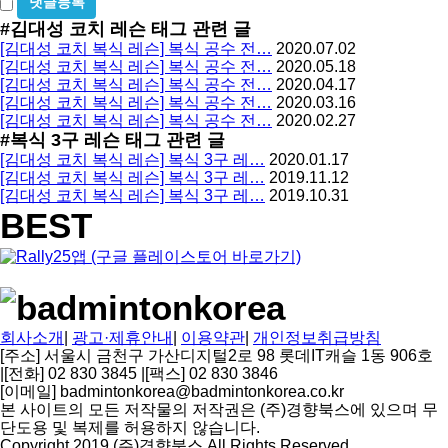
비
방
밀
#김대성 코치 레슨
태그 관련 글
지
글
[김대성 코치 복식 레슨] 복식 공수 전…
2020.07.02
사
[김대성 코치 복식 레슨] 복식 공수 전…
2020.05.18
용
[김대성 코치 복식 레슨] 복식 공수 전…
2020.04.17
[김대성 코치 복식 레슨] 복식 공수 전…
2020.03.16
[김대성 코치 복식 레슨] 복식 공수 전…
2020.02.27
#복식 3구 레슨
태그 관련 글
[김대성 코치 복식 레슨] 복식 3구 레…
2020.01.17
[김대성 코치 복식 레슨] 복식 3구 레…
2019.11.12
[김대성 코치 복식 레슨] 복식 3구 레…
2019.10.31
BEST
회사소개
|
광고·제휴안내
|
이용약관
|
개인정보취급방침
[주소] 서울시 금천구 가산디지털2로 98 롯데IT캐슬 1동 906호
|
[전화] 02 830 3845
|
[팩스] 02 830 3846
[이메일] badmintonkorea@badmintonkorea.co.kr
본 사이트의 모든 저작물의 저작권은 (주)경향북스에 있으며 무
단도용 및 복제를 허용하지 않습니다.
Copyright 2019 (주)경향북스 All Rights Reserved