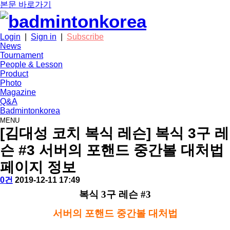
본문 바로가기
Login
|
Sign in
|
Subscribe
News
Tournament
People & Lesson
Product
Photo
Magazine
Q&A
Badmintonkorea
MENU
people
[김대성 코치 복식 레슨] 복식 3구 레
슨 #3 서버의 포핸드 중간볼 대처법
페이지 정보
작
배
댓
작
0건
2019-12-11 17:49
성
드
글
성
본
복식 3구 레슨 #3
자
민
일
문
턴
서버의 포핸드 중간볼 대처법
코
리