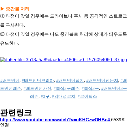
▶ 중간볼 처리
① 타점이 앞일 경우에는 드라이브나 푸시 등 공격적인 스트로크
를 구사한다.
② 타점이 옆일 경우에는 나도 중간볼로 처리해 상대가 띄우도록
유도한다.
#배드민턴
, 
#배드민턴코리아
, 
#배드민턴잡지
, 
#배드민턴전문지
, 
#배
드민턴레슨
, 
#배드민턴사진
, 
#복식3구레슨
, 
#복식3구
, 
#배드민턴3구
레슨
, 
#3구
, 
#김대성코치
, 
#코이웍스
관련링크
https://www.youtube.com/watch?v=uKHGzwOHBe4
6539회
연결