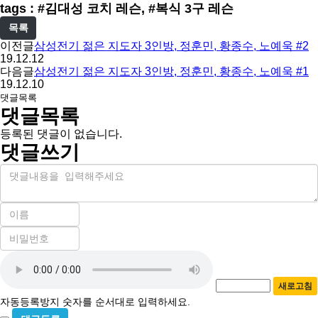
tags : #김대성 코치 레슨, #복식 3구 레슨
목록
이전글
삼성전기 젊은 지도자 3인방, 정훈민, 황종수, 노예욱 #2
19.12.12
다음글
삼성전기 젊은 지도자 3인방, 정훈민, 황종수, 노예욱 #1
19.12.10
댓글목록
댓글목록
등록된 댓글이 없습니다.
댓글쓰기
내
용
이
름
비
필
밀
수
자
번
호
동
필
새로고침
등
수
자동등록방지 숫자를 순서대로 입력하세요.
록